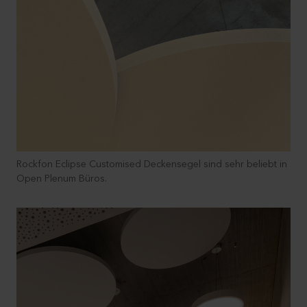
the website. Read more about our use of cookies in the
“About” section and about our processing of personal
data in our
Privacy Statement
, including which specific
ROCKWOOL company that is data controller of your
personal data.
Rockfon Eclipse Customised Deckensegel sind sehr beliebt in
Open Plenum Büros.