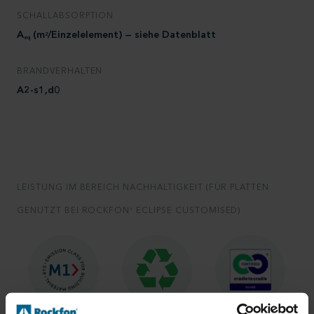
SCHALLABSORPTION
A
(m
/Einzelelement) — siehe
Datenblatt
2
eq
BRANDVERHALTEN
A2-s1,d0
LEISTUNG IM BEREICH NACHHALTIGKEIT (FÜR PLATTEN
GENUTZT BEI ROCKFON
ECLIPSE CUSTOMISED)
®