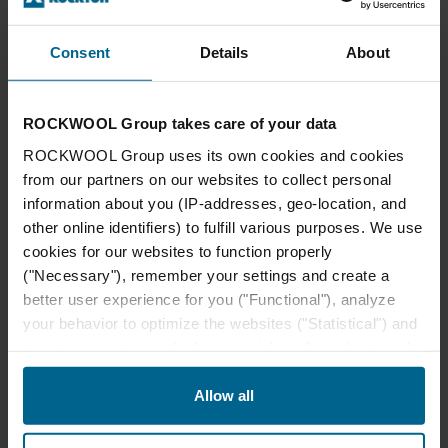
Klasse M1
Recycelbare Steinwolle
C2C Silber
Consent
Details
About
ROCKWOOL Group takes care of your data
ROCKWOOL Group uses its own cookies and cookies
from our partners on our websites to collect personal
Umweltproduktdeklaration
information about you (IP-addresses, geo-location, and
Indoor Climate
(EPD)
other online identifiers) to fulfill various purposes. We use
cookies for our websites to function properly
("Necessary"), remember your settings and create a
better user experience for you ("Functional"), analyze
Dateien
your behavior to optimize the websites ("Statistical") and
target our content and ads on social media and external
Für die aktuellen Produktinformationen besuchen Sie bitte
websites based on your behavior on our websites
die
Rockfon Webseite
.
("Marketing"). Information about your use of our websites
Allow all
may be disclosed to our social media, advertising, and
Rockfon Eclipse Customised Broschüre DE
analytics partners. Our business partners may combine